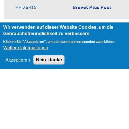
PP 26-8.9
Brevet Plus Pool
Wir verwenden auf dieser Website Cookies, um die
Swimly 26-1
Swimly-Informationsveran
Gebrauchsfreundlichkeit zu verbessern
Klicken Sie "Akzeptieren", um sich damit einverstanden zu erklären.
Weitere Informationen
RBP 26-8.16
WK Basis Pool
Akzeptieren
Nein, danke
RPP 26-8.16
WK Plus Pool
RBLS 26-8.16
BLS-AED-SRC Komplett 
BP 26-8.16
Brevet Basis Pool
RPS 26-8.16
WK Pool-Safety