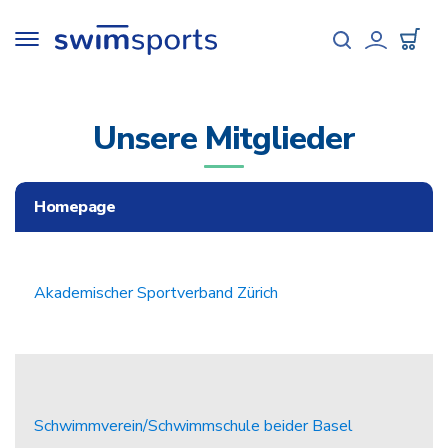
Direkt
zum
Toggle
Inhalt
navigation
User
accou
Unsere Mitglieder
menu
Homepage
Akademischer Sportverband Zürich
Schwimmverein/Schwimmschule beider Basel