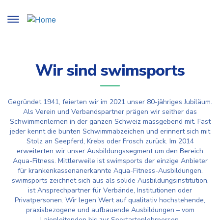
Direkt
zum
Toggle
Inhalt
navigation
User
accou
menu
Wir sind swimsports
Gegründet 1941, feierten wir im 2021 unser 80-jähriges Jubiläum.
Als Verein und Verbandspartner prägen wir seither das
Schwimmenlernen in der ganzen Schweiz massgebend mit. Fast
jeder kennt die bunten Schwimmabzeichen und erinnert sich mit
Stolz an Seepferd, Krebs oder Frosch zurück. Im 2014
erweiterten wir unser Ausbildungssegment um den Bereich
Aqua-Fitness. Mittlerweile ist swimsports der einzige Anbieter
für krankenkassenanerkannte Aqua-Fitness-Ausbildungen.
swimsports zeichnet sich aus als solide Ausbildungsinstitution,
ist Ansprechpartner für Verbände, Institutionen oder
Privatpersonen. Wir legen Wert auf qualitativ hochstehende,
praxisbezogene und aufbauende Ausbildungen – vom
Laienleitenden bis zur Sportartenlehrperson.