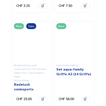
CHF 3.25
CHF 7.50
New
Sale
New
Bekleidung und
Infomaterialien
swimsports-Produkte
Set aqua-family
Diverses / Sonstiges
Griffe A3 (14 Griffe)
Sale
Abzeichen
Badetuch
swimsports
CHF 25.00
CHF 56.00