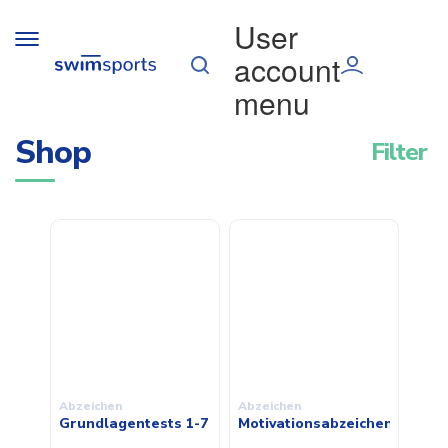
Direkt zum Inhalt
User
Toggle
account
navigation
menu
Shop
Filter
Abzeichen
Abzeichen
Grundlagentests 1-7
Motivationsabzeichen