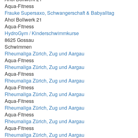
Aqua-Fitness
18:00 - 18:30 Uhr
Frauke Supersaxo, Schwangerschaft & Babyalltag
18:00 - 18:40
Ahoi Bollwerk 21
Aqua-Fitness
18:00 - 18:45 und 19:00 - 19:45
HydroGym / Kinderschwimmkurse
18:00 - 18:55
8625 Gossau
Schwimmen
18:00 - 19:00 Uhr
Rheumaliga Zürich, Zug und Aargau
18:00 - 19:45
Aqua-Fitness
Rheumaliga Zürich, Zug und Aargau
18:00 -20:00
Aqua-Fitness
18:00 oder 18:30 für 45 Minuten (Bedarf der
Rheumaliga Zürich, Zug und Aargau
Mehrheit entscheidet die Startzeit
Aqua-Fitness
18:00- 19:00
Rheumaliga Zürich, Zug und Aargau
Aqua-Fitness
18:00-18:30
Rheumaliga Zürich, Zug und Aargau
18:00-18:40
Aqua-Fitness
Rheumaliga Zürich, Zug und Aargau
18:00-18:45 oder 19:00-19:45
Aqua-Fitness
18:00-18:45; 18:15-19:00
Rheumaliga Zürich, Zug und Aargau