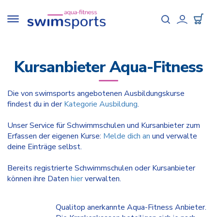
Direkt
zum
Toggle
Inhalt
navigation
User
accou
Kursanbieter Aqua-Fitness
menu
Die von swimsports angebotenen Ausbildungskurse
findest du in der
Kategorie Ausbildung
.
Unser Service für Schwimmschulen und Kursanbieter zum
Erfassen der eigenen Kurse:
Melde dich an
und verwalte
deine Einträge selbst.
Bereits registrierte Schwimmschulen oder Kursanbieter
können ihre Daten
hier
verwalten.
Qualitop anerkannte Aqua-Fitness Anbieter.