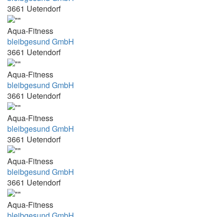
3661 Uetendorf
14:00-18:00
14:15 - 15:00
Aqua-Fitness
bleibgesund GmbH
14:15-15:00
3661 Uetendorf
14:25 - 14:55
14:30 - 15:00
Aqua-Fitness
bleibgesund GmbH
14:30-15:10
3661 Uetendorf
14:30-15:15
Aqua-Fitness
14:30-16:30
bleibgesund GmbH
14:30-17:30
3661 Uetendorf
14:40-15:10
Aqua-Fitness
14:45 - 15:30
bleibgesund GmbH
15.00-15.45
3661 Uetendorf
15.00-15.45/16.00
Aqua-Fitness
15.00-17.00
bleibgesund GmbH