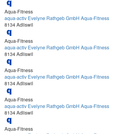
09:00 - 10:00 und 16:00 - 18:30 und 18:00 -
Aqua-Fitness
19:00 Uhr
aqua-activ Evelyne Rathgeb GmbH Aqua-Fitness
8134 Adliswil
09:00 - 10:00 und 18:00 - 19:00
09:00 - 11:00 und 15:30 - 17:00 und 18:00 -
Aqua-Fitness
19:00
aqua-activ Evelyne Rathgeb GmbH Aqua-Fitness
09:00 - 12:00
8134 Adliswil
09:00 -11:00
09:00 -12:00
Aqua-Fitness
aqua-activ Evelyne Rathgeb GmbH Aqua-Fitness
09:00-10:30
8134 Adliswil
09:00-12:00
09:10 - 09:40
Aqua-Fitness
aqua-activ Evelyne Rathgeb GmbH Aqua-Fitness
09:15 - 09:45
8134 Adliswil
09:15 - 10:10
09:15 - 13:00
Aqua-Fitness