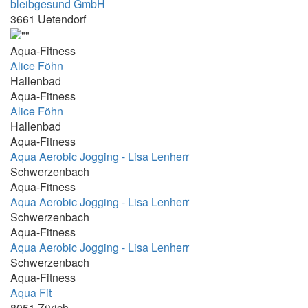
bleibgesund GmbH
17.45-20.55
3661 Uetendorf
17.50 - 18.35
Aqua-Fitness
17:00 - 17:30
Alice Föhn
17:00 - 19:30
Hallenbad
Aqua-Fitness
17:00 - 20:00
Alice Föhn
17:00 - 21:15
Hallenbad
Aqua-Fitness
17:00 -20:00
Aqua Aerobic Jogging - Lisa Lenherr
17:00-17:30
Schwerzenbach
17:00-17:45
Aqua-Fitness
Aqua Aerobic Jogging - Lisa Lenherr
17:00-17:50 und 18:00-18:50
Schwerzenbach
17:00-18:00
Aqua-Fitness
Aqua Aerobic Jogging - Lisa Lenherr
17:15 - 18:00
Schwerzenbach
17:15 - 19:15
Aqua-Fitness
Aqua Fit
17:15 - 19:30
8051 Zürich