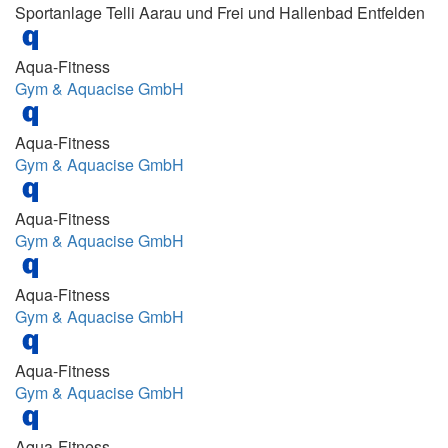
Sportanlage Telli Aarau und Frei und Hallenbad Entfelden
10:10 -11:05
10:10/ 10:45/ 11:20 Uhr
Aqua-Fitness
10:15 - 10:45
Gym & Aquacise GmbH
10:15 - 11:00
Aqua-Fitness
10:15-10:55
Gym & Aquacise GmbH
10:15-11:00
10:30 - 11:00
Aqua-Fitness
Gym & Aquacise GmbH
10:30 - 11:00 Uhr
10:30-11:00
Aqua-Fitness
10:30-11:15
Gym & Aquacise GmbH
10:30-11:45
Aqua-Fitness
10:55- 11:25/ 11:30- 12:00/ 18:15- 18:45
Gym & Aquacise GmbH
10h20
11.00-12.10
Aqua-Fitness