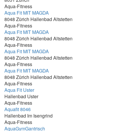
17:15 - 19:45
Aqua-Fitness
Aqua Fit MIT MAGDA
17:15 - 20:15
8048 Zürich Hallenbad Altstetten
17:15-17:45
Aqua-Fitness
Aqua Fit MIT MAGDA
17:15-17:55
8048 Zürich Hallenbad Altstetten
17:15-18:00; 18:15-19:00
Aqua-Fitness
17:30 - 18:00
Aqua Fit MIT MAGDA
8048 Zürich Hallenbad Altstetten
17:30 - 18:15
Aqua-Fitness
17:30 - 19:00
Aqua Fit MIT MAGDA
8048 Zürich Hallenbad Altstetten
17:30-18:00
Aqua-Fitness
17:30-18:10
Aqua Fit Uster
Hallenbad Uster
17:30-18:15
Aqua-Fitness
17:30-18:30
Aquafit 8046
Hallenbad Im Isengrind
17:30-19:15
Aqua-Fitness
17:30-19:30
AquaGymGantrisch