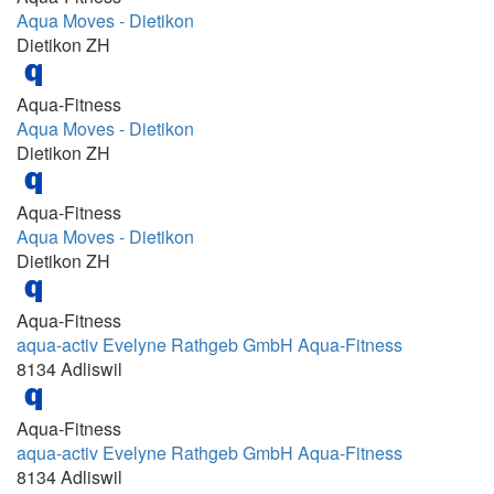
Aqua Moves - Dietikon
09.15 - 13.00 Uhr
Dietikon ZH
09.15 -09.45
09.15-09.45
Aqua-Fitness
Aqua Moves - Dietikon
09.30 - 10.15
Dietikon ZH
09.30 - 10.15 / 10.30 - 11. 15 Uhr
09.30-11.00
Aqua-Fitness
Aqua Moves - Dietikon
09.30-11.30
Dietikon ZH
09.35 - 10.20
09.45 - 10.15
Aqua-Fitness
aqua-activ Evelyne Rathgeb GmbH Aqua-Fitness
09.55 - 10.40
8134 Adliswil
09:00 - 09:30
09:00 - 09:30 Uhr
Aqua-Fitness
aqua-activ Evelyne Rathgeb GmbH Aqua-Fitness
09:00 - 09:55
8134 Adliswil
09:00 - 10:00 und 16:00 - 18:30