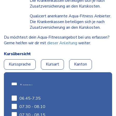
Die Krankenkassen beteiligen sich je nach
Zusatzversicherung an den Kurskosten.
Qualicert anerkannte Aqua-Fitness Anbieter.
Die Krankenkassen beteiligen sich je nach
Zusatzversicherung an den Kurskosten.
Du möchtest dein Aqua-Fitnessangebot bei uns erfassen?
Gerne helfen wir dir mit
dieser Anleitung
weiter.
Kursübersicht
Kurssprache
Kursart
Kanton
Kurstag
Kurszeiten
Speichern
Deutsch
Aqua-Fitness
Aargau
AB-Training
Français
Flachwasser
Appenzell Ausserrhoden
Montag
06.45-7.35
Neuchâtel, Centre sportif du Mail
Italiano
Tiefwasser
Appenzell Innerrhoden
Dienstag
07.30 - 08.10
Deep Water Running
Basel-Landschaft
Aqua-Fitness
Mittwoch
07.30 - 08.15