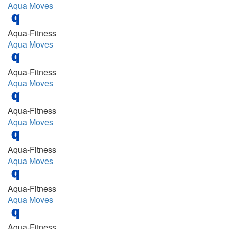
Aqua Moves
Schwyz
08.40 - 09.25
Solothurn
08.45 - 09.30
Aqua-Fitness
Tessin
Aqua Moves
08.50 - 09.35
Thurgau
08:00 - 08:40
Uri
Aqua-Fitness
08:00 - 13:00
Aqua Moves
Wallis
08:00-09:00
Waadt
Aqua-Fitness
08:15 - 08:55
Zug
Aqua Moves
08:15 - 10:00
Zürich
08:30 - 09:00 Uhr
Aqua-Fitness
Aqua Moves
08:45 - 09:25
08:45 - 09:30
Aqua-Fitness
09.00 - 09.30
Aqua Moves
09.10 - 09.55
Aqua-Fitness
09.15 - 10.00