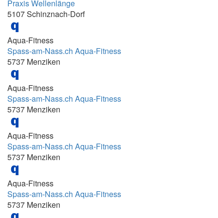
12.00 - 12.40
Praxis Wellenlänge
5107 Schinznach-Dorf
12.00 - 12.45
12.00 - 20.30
Aqua-Fitness
12.00-12.40
Spass-am-Nass.ch Aqua-Fitness
5737 Menziken
12.00-12.45
12.00-13.00
Aqua-Fitness
12.00-13.30
Spass-am-Nass.ch Aqua-Fitness
5737 Menziken
12.15 - 12.55
12.15 - 13.00 Uhr
Aqua-Fitness
12.15 - 13.00; 19.00 - 21.15
Spass-am-Nass.ch Aqua-Fitness
12.15-13.00
5737 Menziken
12.15-13.00 und 18.00-20.00
Aqua-Fitness
12.15-13.15
Spass-am-Nass.ch Aqua-Fitness
12.20 - 13.05
5737 Menziken