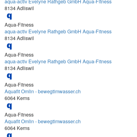
aqua-activ Evelyne Rathgeb GmbH Aqua-Fitness
09:15 - 13:30
8134 Adliswil
09:15-10:05 und 10:15-11:05 und 11:15-
12:05
Aqua-Fitness
09:15-9:45
aqua-activ Evelyne Rathgeb GmbH Aqua-Fitness
8134 Adliswil
09:30 - 10:00
09:30 - 10:00 Uhr
Aqua-Fitness
09:30 - 10:30
aqua-activ Evelyne Rathgeb GmbH Aqua-Fitness
8134 Adliswil
09:30 - 11:30
09:30 - 13:30
Aqua-Fitness
10.00 - 12.15 Uhr
Aquafit Omlin - bewegtimwasser.ch
10.00- 12.15 Uhr
6064 Kerns
10.00-10.30
Aqua-Fitness
10.00-10.45
Aquafit Omlin - bewegtimwasser.ch
10.10 - 11.10
6064 Kerns
10.10.-11.05 Uhr