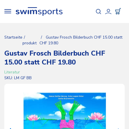
Direkt
zum
Toggle
Inhalt
navigation
User
accou
Startseite
Gustav Frosch Bilderbuch CHF 15.00 statt
menu
produkt
CHF 19.80
Gustav Frosch Bilderbuch CHF
15.00 statt CHF 19.80
Literatur
SKU
LM GF BB