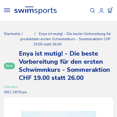
Direkt
zum
Toggle
Inhalt
navigation
User
acco
Startseite
Enya ist mutig! - Die beste Vorbereitung für
men
produkt
den ersten Schwimmkurs - Sommeraktion CHF
19.00 statt 26.00
Enya ist mutig! - Die beste
Vorbereitung für den ersten
New
Schwimmkurs - Sommeraktion
CHF 19.00 statt 26.00
Literatur
SKU
LM Enya