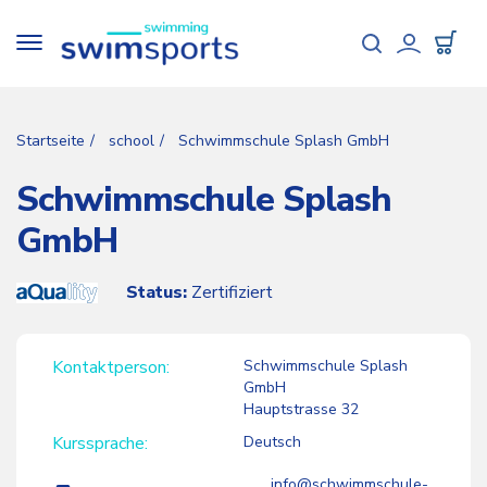
Direkt
zum
Toggle
Inhalt
navigation
User
accou
Startseite
school
Schwimmschule Splash GmbH
menu
Schwimmschule Splash
GmbH
Status:
Zertifiziert
Kontaktperson
Schwimmschule Splash
GmbH
Hauptstrasse 32
Kurssprache
Deutsch
info@schwimmschule-