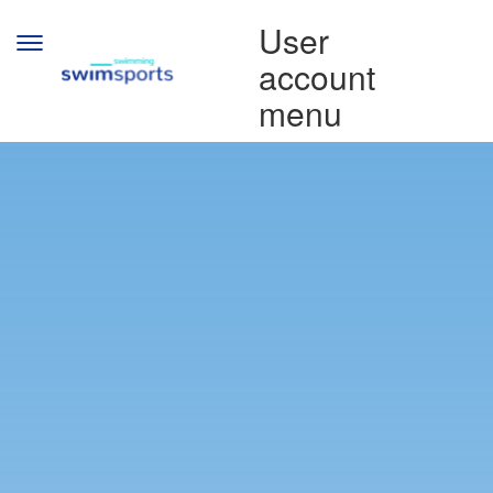
Direkt zum Inhalt
User
Toggle
account
navigation
menu