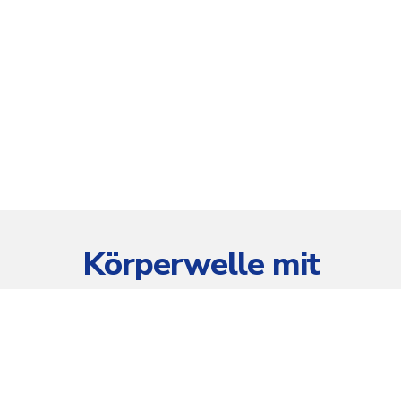
Körperwelle mit
Beinantrieb 4-6 m
Antriebskompetenz: Körperantrieb
Tiefwasser