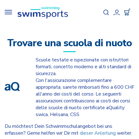
Salta
al
Toggle
contenuto
navigation
User
principale
accou
Trovare una scuola di nuoto
menu
Scuole testate e ispezionate con istruttori
formati, concetto moderno e alti standard di
sicurezza.
Con l'assicurazione complementare
appropriata, sarete rimborsati fino a 600 CHF
all'anno dei costi del corso. Le seguenti
assicurazioni contribuiscono ai costi dei corsi
delle scuole di nuoto certificate aQuality:
swica, Helsana, CSS
Du möchtest Dein Schwimmschulangebot bei uns
erfassen? Gerne helfen wir Dir mit
dieser Anleitung
weiter.