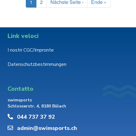
Paginazione
Pagina
1
Pagina
2
Pagina
Nächste Seite ›
Ultima
Ende »
attuale
successiva
pagina
Link veloci
I nostri CGC/Impronte
Datenschutzbestimmungen
Contatto
swimsports
Schlosserstr. 4, 8180 Bülach
044 737 37 92
admin@swimsports.ch