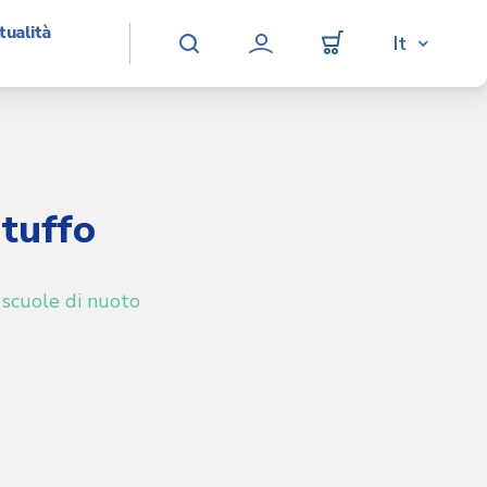
tualità
Toggl
It
User
account
menu
 tuffo
 scuole di nuoto