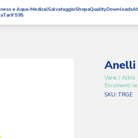
tness e Aqua-Medical
Salvataggio
Shop
aQuality
Downloads
At
na
Tarif 595
Anelli
Varie / Altro
Strumenti le
SKU
TRGE